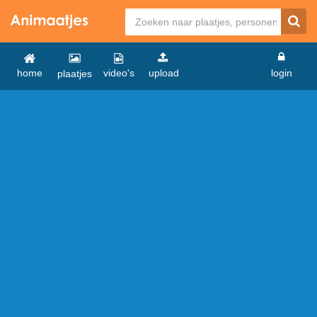
home
video's
upload
login
plaatjes