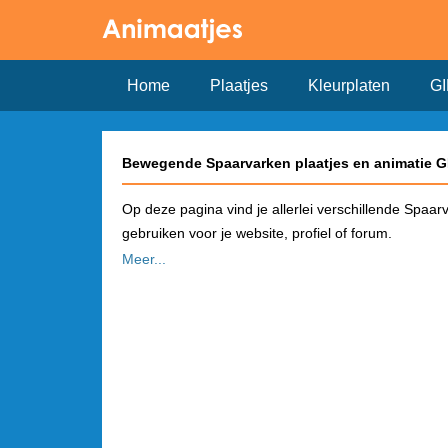
Home
Plaatjes
Kleurplaten
GI
Bewegende Spaarvarken plaatjes en animatie G
Op deze pagina vind je allerlei verschillende Spaar
gebruiken voor je website, profiel of forum.
Meer...
Hoe plaats je een Spaarvarken plaatje op Fac
Kies in het overzicht een plaatje dat je wilt gebru
pagina vind je de link om het plaatje te gebruiken 
automatisch een plaatje!