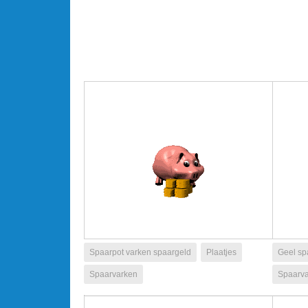
Spaarpot varken spaargeld
Plaatjes
Geel sp
Spaarvarken
Spaarv