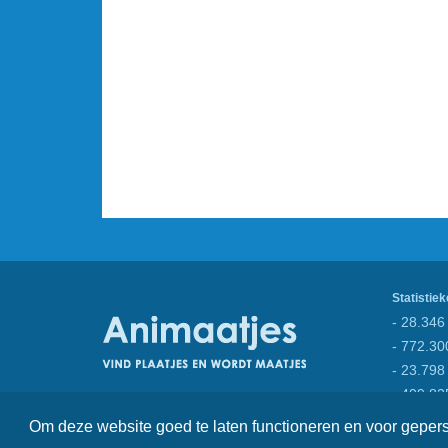
Statistiek
- 28.346 
- 772.30
- 23.798
- 409.82
Om deze website goed te laten functioneren en voor gepe