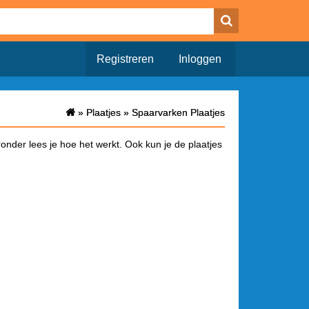
Registreren
Inloggen
»
»
Plaatjes
Plaatjes
»
»
Spaarvarken Plaatjes
Spaarvarken Plaatjes
onder lees je hoe het werkt. Ook kun je de plaatjes
a waar alleen het plaatje opstaat. Onderaan deze
a je het bericht hebt geplaatst wordt de link