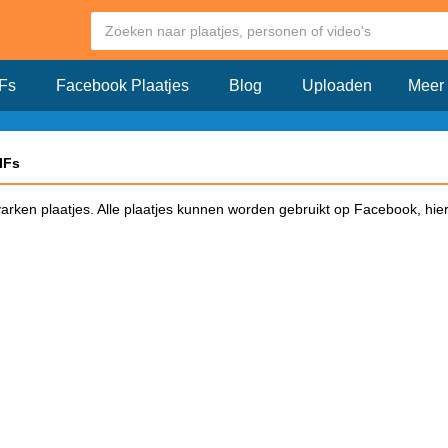
Fs
Facebook Plaatjes
Blog
Uploaden
Meer
IFs
varken plaatjes. Alle plaatjes kunnen worden gebruikt op Facebook, hier
ebook?
iken op Facebook en klik dit plaatje aan. Vervolgens opent er een pagin
op Facebook. Kopieër de link en plak deze in een Facebook bericht. Zodr