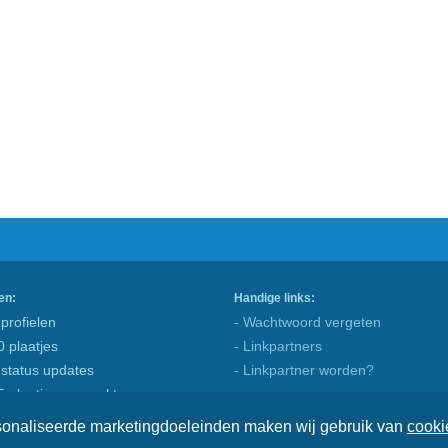
en:
Handige links:
profielen
- Wachtwoord vergeten
0 plaatjes
- Linkpartners
 status updates
- Linkpartner worden?
5 plaatjes gemaakt
rsonaliseerde marketingdoeleinden maken wij gebruik van
cooki