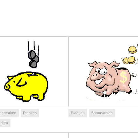
aarvarken
Plaatjes
Plaatjes
Spaarvarken
arken