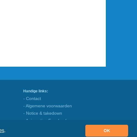
Handige links:
- Contact
- Algemene voorwaarden
- Notice & takedown
- Animaatjes Facebook
- Blog
es
.
OK