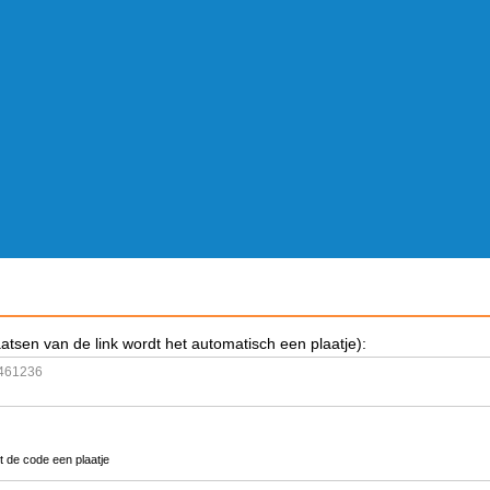
aatsen van de link wordt het automatisch een plaatje):
t de code een plaatje