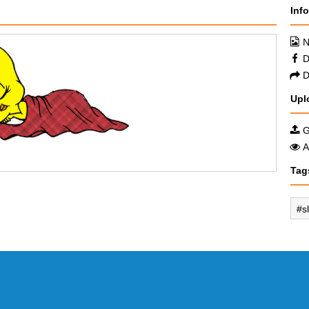
Inf
N
D
D
Upl
G
A
Tag
s