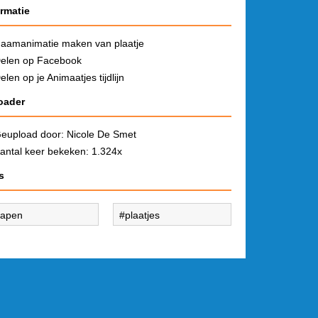
ormatie
aamanimatie maken van plaatje
elen op Facebook
elen op je Animaatjes tijdlijn
oader
eupload door:
Nicole De Smet
antal keer bekeken: 1.324x
s
lapen
plaatjes