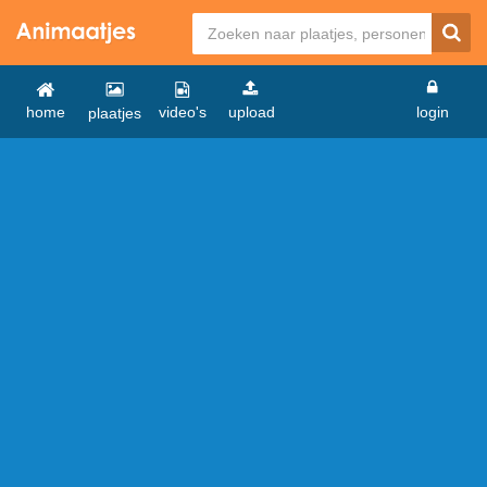
home
video's
upload
login
plaatjes