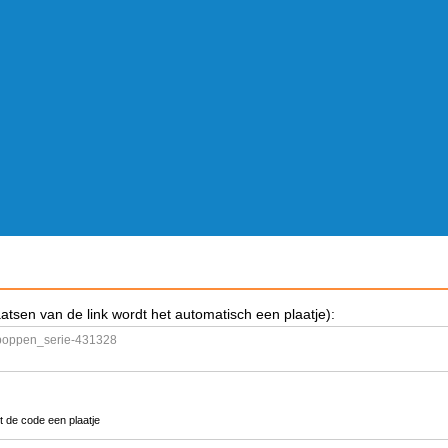
aatsen van de link wordt het automatisch een plaatje):
t de code een plaatje