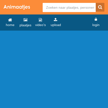
home
video's
upload
login
plaatjes