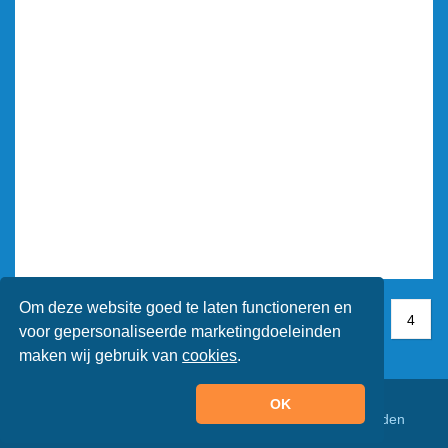
Om deze website goed te laten functioneren en
1
1
2
3
4
4
voor gepersonaliseerde marketingdoeleinden
maken wij gebruik van
cookies
.
OK
© Animaatjes.nl - 2005/2026 - Alle rechten voorbehouden