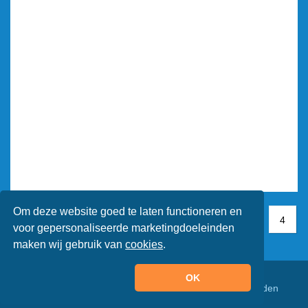
Om deze website goed te laten functioneren en
1
1
2
3
4
4
voor gepersonaliseerde marketingdoeleinden
maken wij gebruik van
cookies
.
OK
© Animaatjes.nl - 2005/2026 - Alle rechten voorbehouden