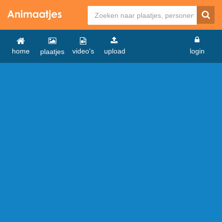
home
video's
upload
login
plaatjes