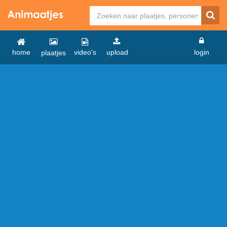
home
video's
upload
login
plaatjes