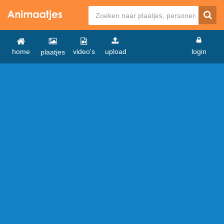
home
video's
upload
login
plaatjes