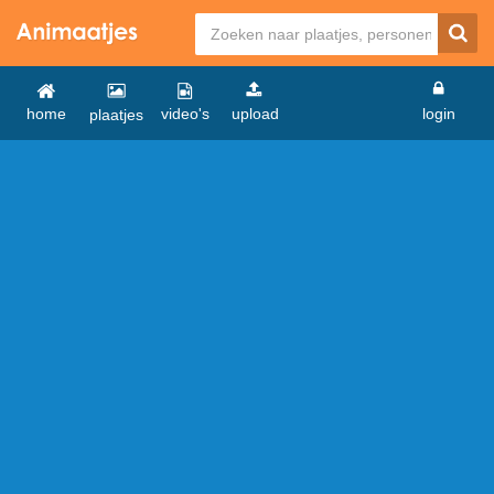
home
video's
upload
login
plaatjes