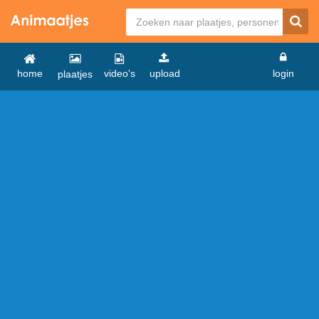
home
video's
upload
login
plaatjes