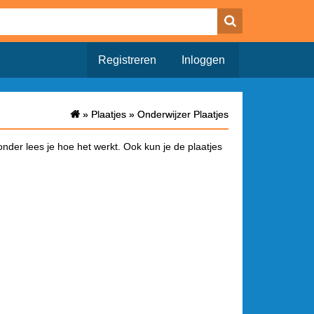
Registreren
Inloggen
»
»
Plaatjes
Plaatjes
»
»
Onderwijzer Plaatjes
Onderwijzer Plaatjes
onder lees je hoe het werkt. Ook kun je de plaatjes
a waar alleen het plaatje opstaat. Onderaan deze
a je het bericht hebt geplaatst wordt de link