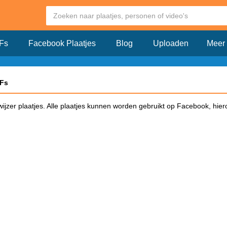
Fs
Facebook Plaatjes
Blog
Uploaden
Meer
IFs
wijzer plaatjes. Alle plaatjes kunnen worden gebruikt op Facebook, hier
book?
iken op Facebook en klik dit plaatje aan. Vervolgens opent er een pagin
op Facebook. Kopieër de link en plak deze in een Facebook bericht. Zodr