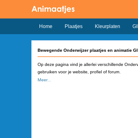
Home
Plaatjes
Kleurplaten
GI
Bewegende Onderwijzer plaatjes en animatie G
Op deze pagina vind je allerlei verschillende Onder
gebruiken voor je website, profiel of forum.
Meer...
Hoe plaats je een Onderwijzer plaatje op Face
Kies in het overzicht een plaatje dat je wilt gebru
pagina vind je de link om het plaatje te gebruiken 
automatisch een plaatje!