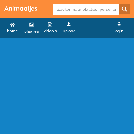
home
video's
upload
login
plaatjes