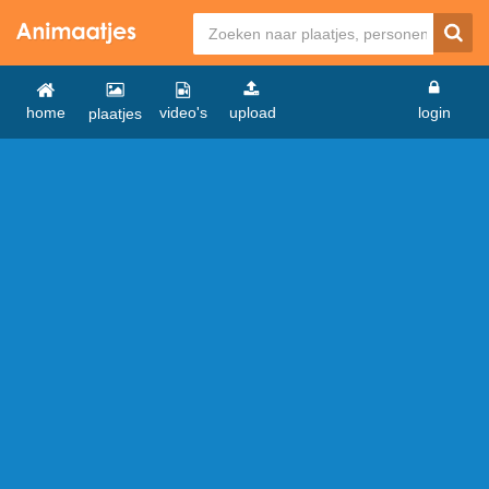
home
video's
upload
login
plaatjes