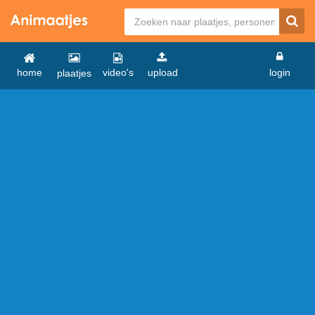
home
video's
upload
login
plaatjes