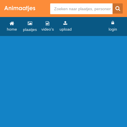
home
video's
upload
login
plaatjes