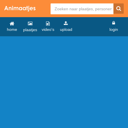
home
video's
upload
login
plaatjes