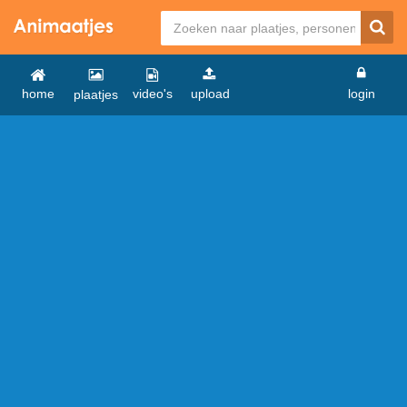
home
video's
upload
login
plaatjes