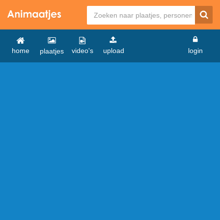
home
video's
upload
login
plaatjes