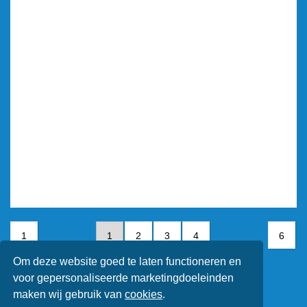
1
1
2
3
4
6
Om deze website goed te laten functioneren en
5
6
voor gepersonaliseerde marketingdoeleinden
maken wij gebruik van
cookies
.