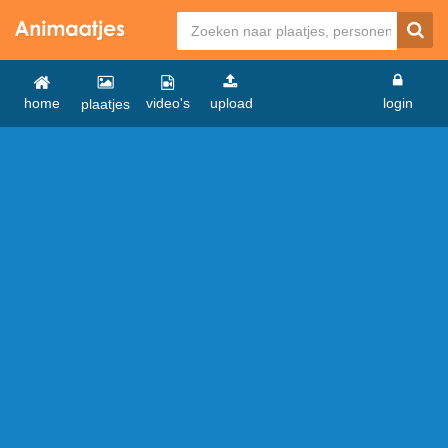
home
video's
upload
login
plaatjes