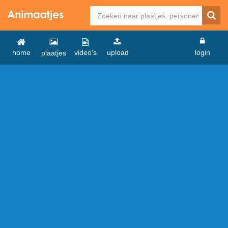
home
video's
upload
login
plaatjes