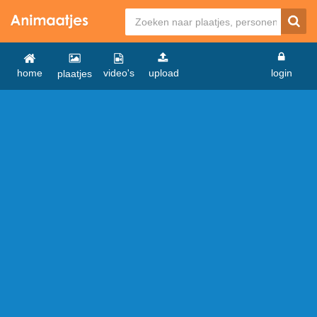
home
video's
upload
login
plaatjes