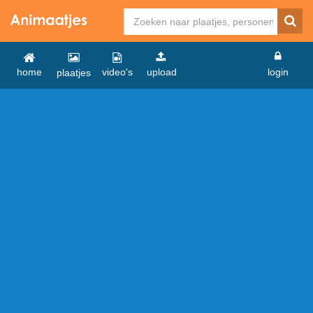
home
video's
upload
login
plaatjes