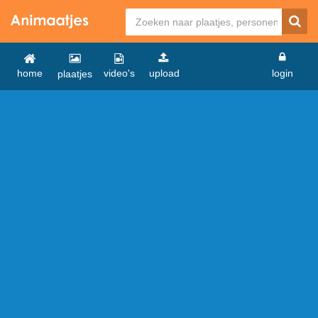
home
video's
upload
login
plaatjes