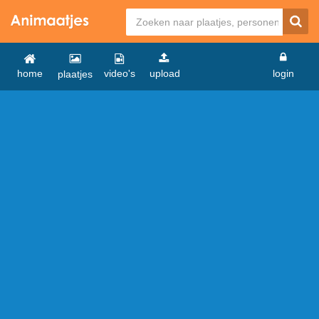
home
video's
upload
login
plaatjes