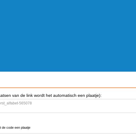
aatsen van de link wordt het automatisch een plaatje):
t de code een plaatje