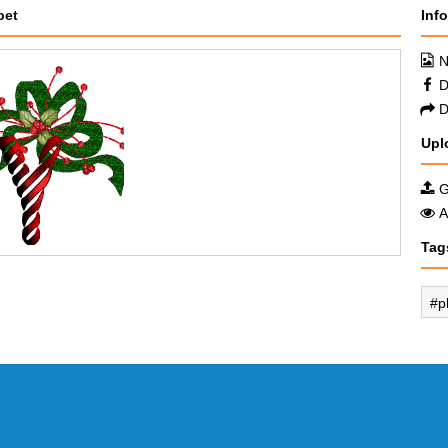
bet
Inf
N
D
D
Upl
G
A
Tag
p