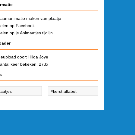
ormatie
aamanimatie maken van plaatje
elen op Facebook
elen op je Animaatjes tijdlijn
oader
eupload door:
Hilda Joye
antal keer bekeken: 273x
s
laatjes
kerst alfabet