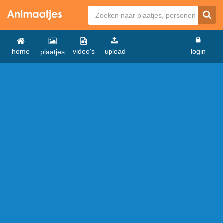
home
video's
upload
login
plaatjes