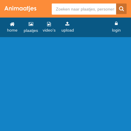
home
video's
upload
login
plaatjes