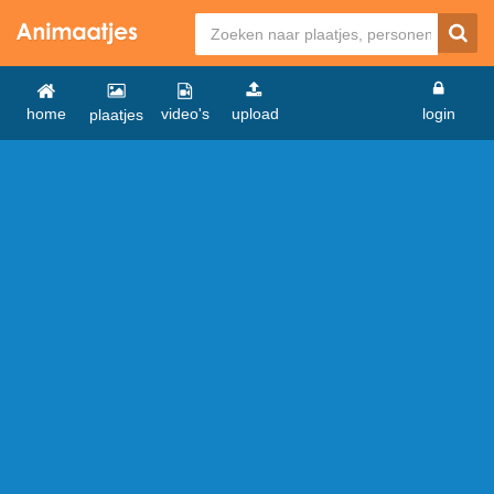
home
video's
upload
login
plaatjes