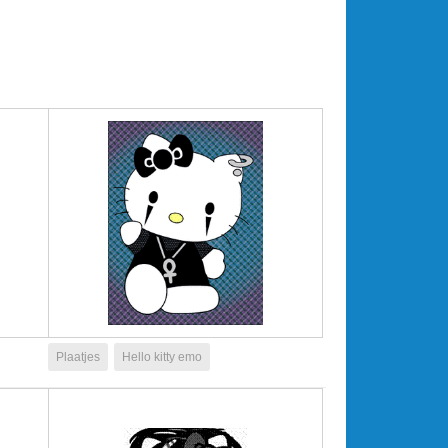
Plaatjes
Hello kitty emo