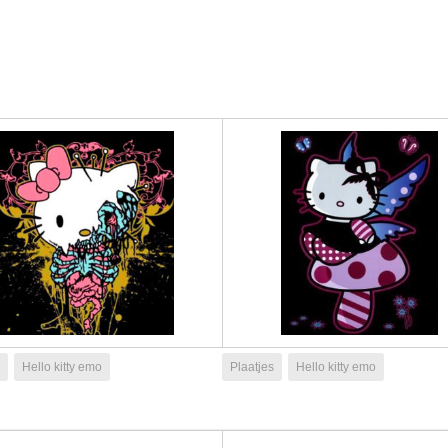
Hello kitty emo
Plaatjes
Hello kitty emo