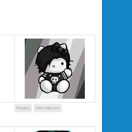
Plaatjes
Hello kitty emo