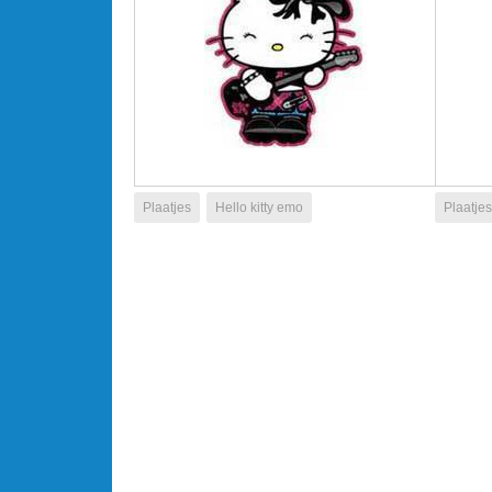
Plaatjes
Hello kitty emo
Plaatjes