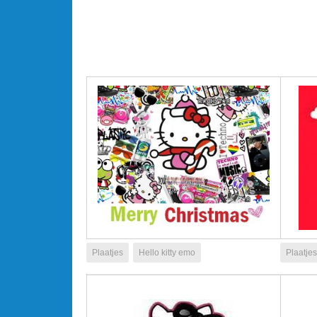
Plaatjes
Hello kitty emo
Plaatjes