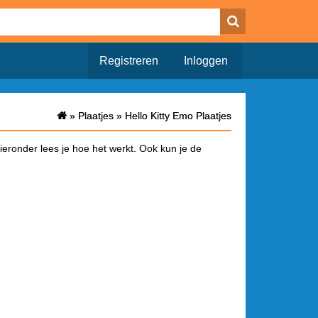
Registreren
Inloggen
»
»
Plaatjes
Plaatjes
»
»
Hello Kitty Emo Plaatjes
Hello Kitty Emo Plaatjes
hieronder lees je hoe het werkt. Ook kun je de
a waar alleen het plaatje opstaat. Onderaan deze
a je het bericht hebt geplaatst wordt de link