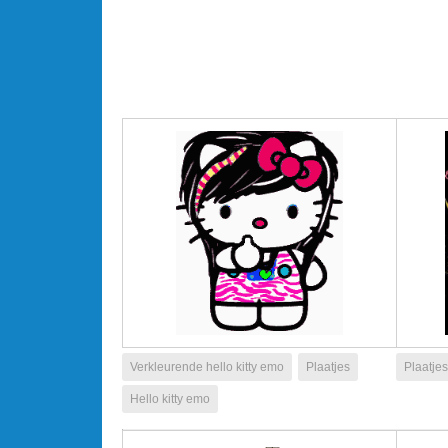
Verkleurende hello kitty emo
Plaatjes
Plaatjes
Hello kitty emo