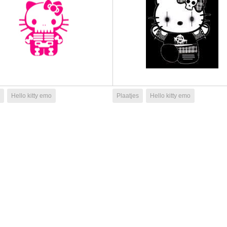
Hello kitty emo
Plaatjes
Hello kitty emo