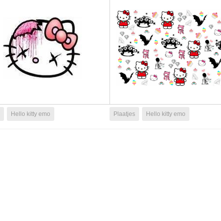
Hello kitty emo
Plaatjes
Hello kitty emo