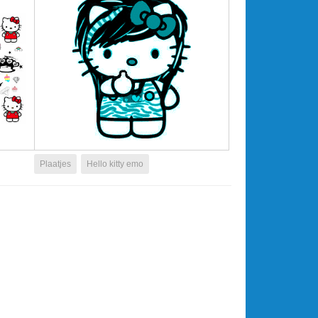
Plaatjes
Hello kitty emo