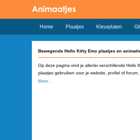
Home
Plaatjes
Kleurplaten
GI
Bewegende Hello Kitty Emo plaatjes en animati
Op deze pagina vind je allerlei verschillende Hello
plaatjes gebruiken voor je website, profiel of forum.
Meer...
Hoe plaats je een Hello Kitty Emo plaatje op 
Kies in het overzicht een plaatje dat je wilt gebru
pagina vind je de link om het plaatje te gebruiken 
automatisch een plaatje!