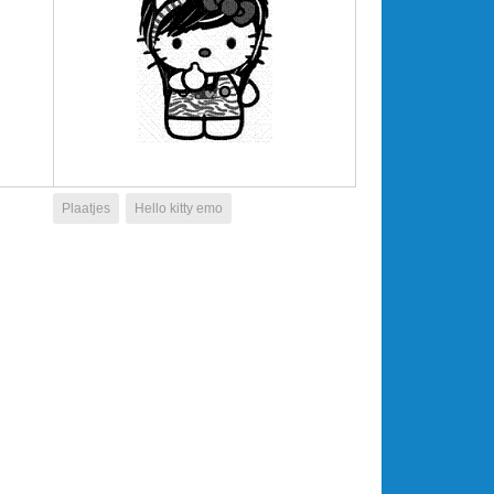
Plaatjes
Hello kitty emo