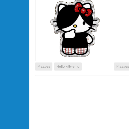
Plaatjes
Hello kitty emo
Plaatjes