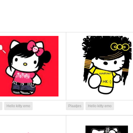
Hello kitty emo
Plaatjes
Hello kitty emo