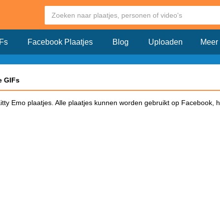
Fs
Facebook Plaatjes
Blog
Uploaden
Meer
e GIFs
 Kitty Emo plaatjes. Alle plaatjes kunnen worden gebruikt op Facebook, 
Facebook?
iken op Facebook en klik dit plaatje aan. Vervolgens opent er een pagin
op Facebook. Kopieër de link en plak deze in een Facebook bericht. Zodr