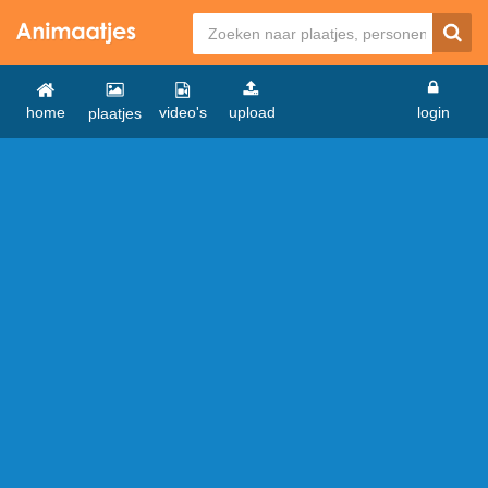
home
video's
upload
login
plaatjes