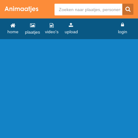
home
video's
upload
login
plaatjes