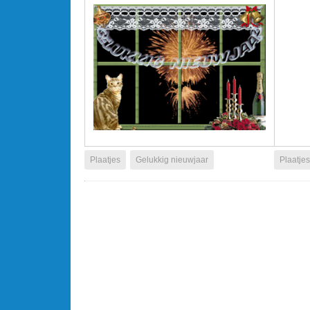
Plaatjes
Gelukkig nieuwjaar
Plaatjes