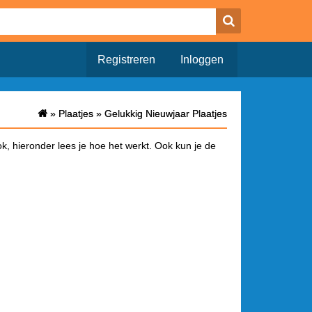
Registreren
Inloggen
»
»
Plaatjes
Plaatjes
»
»
Gelukkig Nieuwjaar Plaatjes
Gelukkig Nieuwjaar Plaatjes
k, hieronder lees je hoe het werkt. Ook kun je de
a waar alleen het plaatje opstaat. Onderaan deze
a je het bericht hebt geplaatst wordt de link