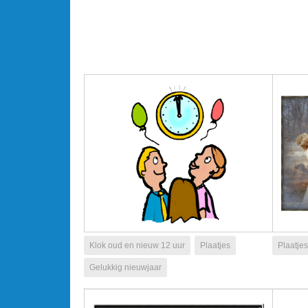
Klok oud en nieuw 12 uur
Plaatjes
Plaatjes
Gelukkig nieuwjaar