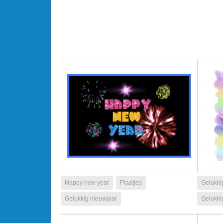
Happy new year
Plaatjes
Gelukkig
Gelukkig nieuwjaar
Gelukki