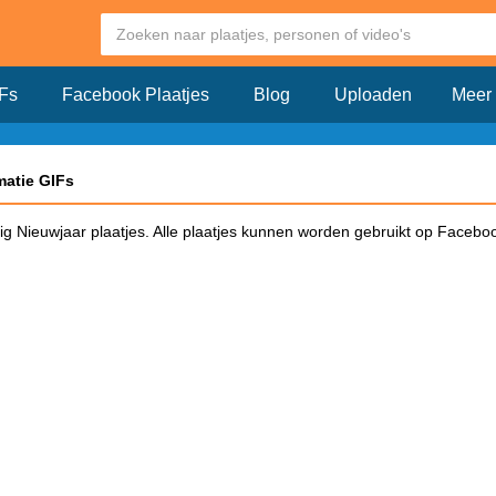
Fs
Facebook Plaatjes
Blog
Uploaden
Meer
matie GIFs
kig Nieuwjaar plaatjes. Alle plaatjes kunnen worden gebruikt op Faceboo
op Facebook?
iken op Facebook en klik dit plaatje aan. Vervolgens opent er een pagin
op Facebook. Kopieër de link en plak deze in een Facebook bericht. Zodr