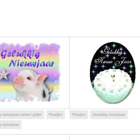
 nieuwjaar varken glitter
Plaatjes
Plaatjes
Gelukkig nieuwjaar
g nieuwjaar