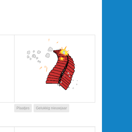
Plaatjes
Gelukkig nieuwjaar