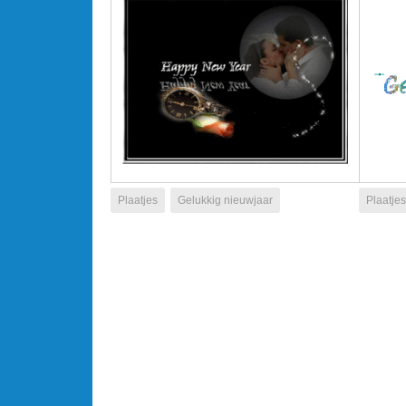
Plaatjes
Gelukkig nieuwjaar
Plaatjes