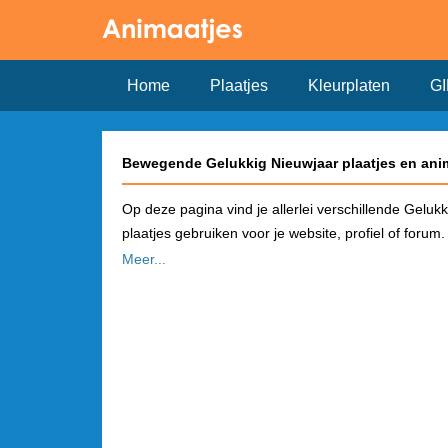
Home
Plaatjes
Kleurplaten
GI
Bewegende Gelukkig Nieuwjaar plaatjes en ani
Op deze pagina vind je allerlei verschillende Geluk
plaatjes gebruiken voor je website, profiel of forum.
Meer...
Hoe plaats je een Gelukkig Nieuwjaar plaatje 
Kies in het overzicht een plaatje dat je wilt gebru
pagina vind je de link om het plaatje te gebruiken 
automatisch een plaatje!