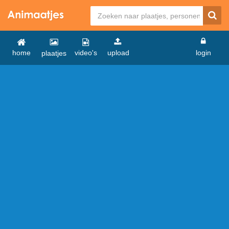
home
video's
upload
login
plaatjes