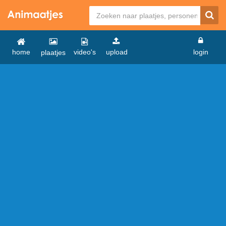
home
video's
upload
login
plaatjes