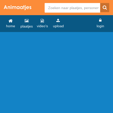
home
video's
upload
login
plaatjes