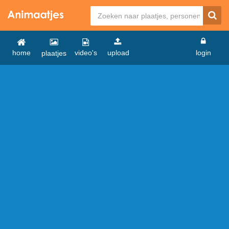
home
video's
upload
login
plaatjes