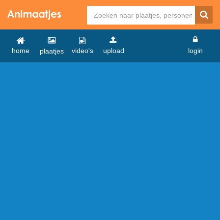
home
video's
upload
login
plaatjes