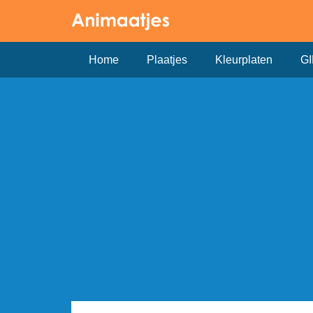
Home
Plaatjes
Kleurplaten
GI