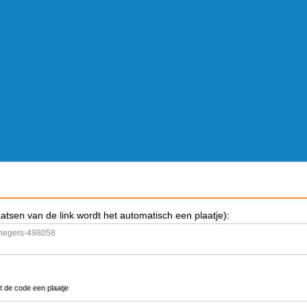
aatsen van de link wordt het automatisch een plaatje):
t de code een plaatje