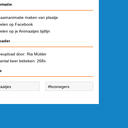
ormatie
aamanimatie maken van plaatje
elen op Facebook
elen op je Animaatjes tijdlijn
oader
eupload door:
Ria Mulder
antal keer bekeken: 268x
s
laatjes
bosnegers