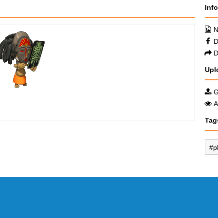
Inf
N
D
D
Upl
G
A
Tag
p