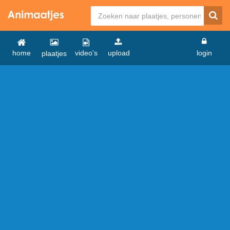
home
video's
upload
login
plaatjes