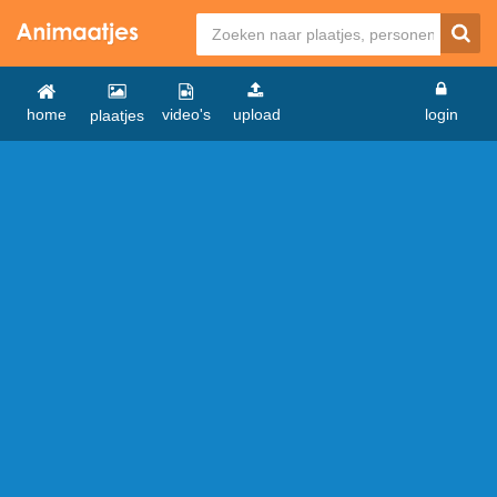
home
video's
upload
login
plaatjes