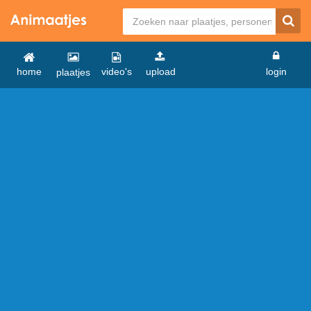
home
video's
upload
login
plaatjes