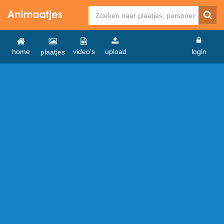
home
video's
upload
login
plaatjes