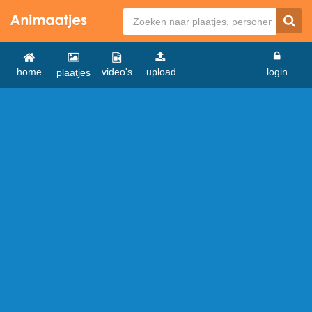
home
video's
upload
login
plaatjes