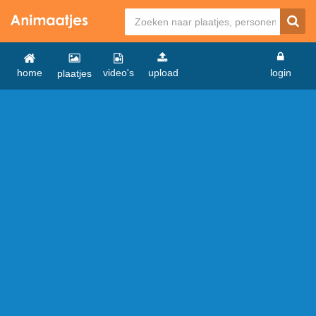
home
video's
upload
login
plaatjes