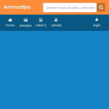
home
video's
upload
login
plaatjes