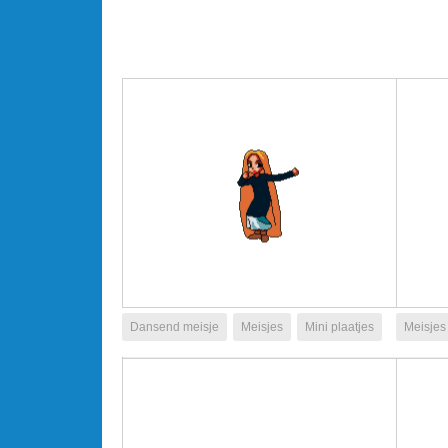
Dansend meisje
Meisjes
Mini plaatjes
Meisjes