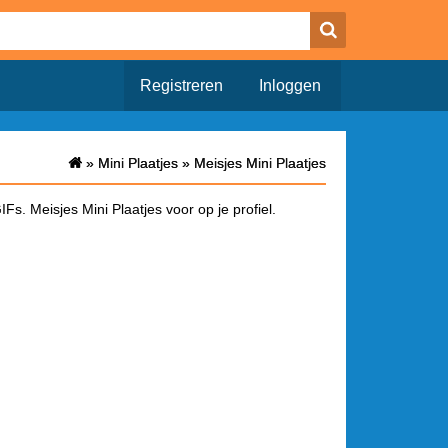
Registreren
Inloggen
»
»
Mini Plaatjes
Mini Plaatjes
»
»
Meisjes Mini Plaatjes
Meisjes Mini Plaatjes
Fs. Meisjes Mini Plaatjes voor op je profiel.