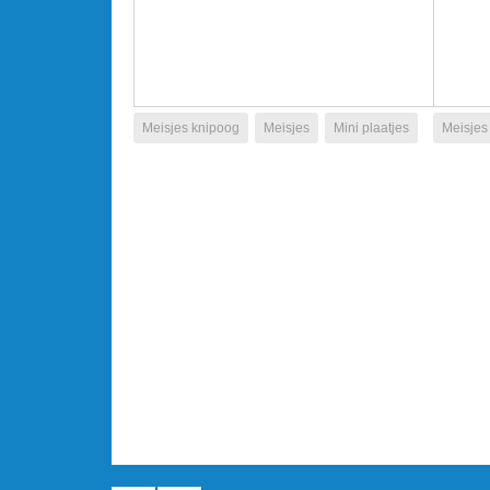
Meisjes knipoog
Meisjes
Mini plaatjes
Meisjes