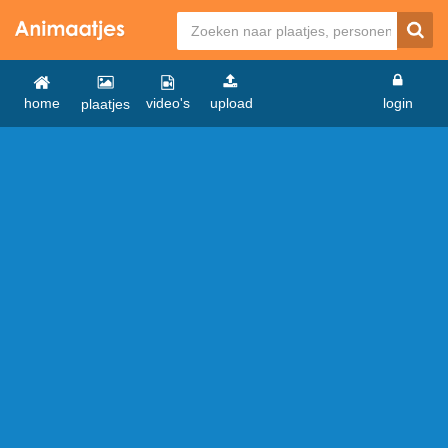
home
video's
upload
login
plaatjes