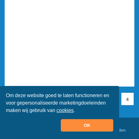
Om deze website goed te laten functioneren en
1
1
2
3
4
4
voor gepersonaliseerde marketingdoeleinden
maken wij gebruik van
cookies
.
OK
© Animaatjes.nl - 2005/2026 - Alle rechten voorbehouden