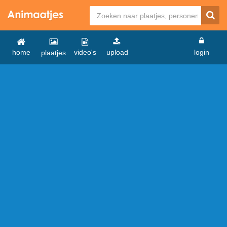
home
video's
upload
login
plaatjes