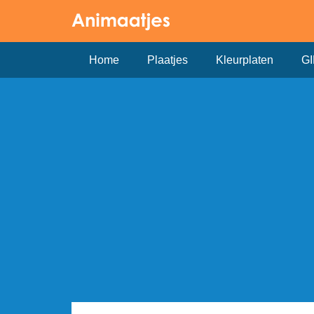
Home
Plaatjes
Kleurplaten
GI