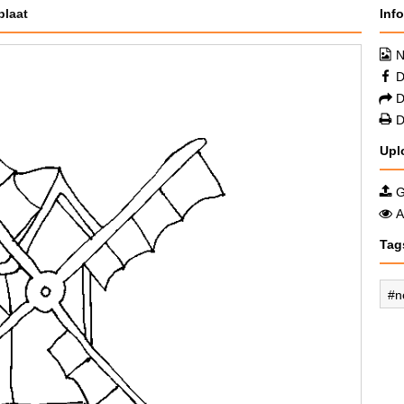
plaat
Inf
N
D
D
D
Upl
G
A
Tag
n